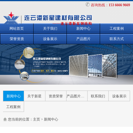

咨询热线：
153 6666 9669
网站首页
关于我们
新闻中心
工程案例
荣誉资质
设备展示
产品图片
联系方式
新闻中心
关于新星
资质荣誉
产品图片展示
联系我们
设备展示
工程案例

您当前的位置：
主页
>
新闻中心